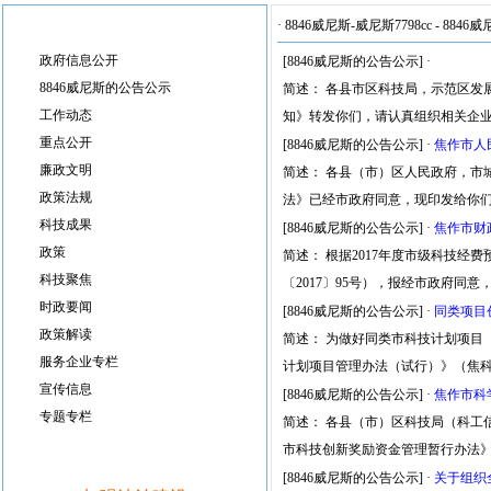
·
8846威尼斯-威尼斯7798cc
-
8846
政府信息公开
[8846威尼斯的公告公示]
·
8846威尼斯的公告公示
简述： 各县市区科技局，示范区发
工作动态
知》转发你们，请认真组织相关企业
重点公开
[8846威尼斯的公告公示]
·
焦作市人
廉政文明
简述： 各县（市）区人民政府，市
政策法规
法》已经市政府同意，现印发给你们，
科技成果
[8846威尼斯的公告公示]
·
焦作市财
政策
简述： 根据2017年度市级科技经
科技聚焦
〔2017〕95号），报经市政府同意
时政要闻
[8846威尼斯的公告公示]
·
同类项目
政策解读
简述： 为做好同类市科技计划项目
服务企业专栏
计划项目管理办法（试行）》（焦科〔20
宣传信息
[8846威尼斯的公告公示]
·
焦作市科
专题专栏
简述： 各县（市）区科技局（科工
市科技创新奖励资金管理暂行办法》（
[8846威尼斯的公告公示]
·
关于组织