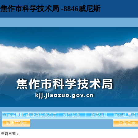
焦作市科学技术局 -8846威尼斯
8846威尼斯-威
政府信息公开
领导信息
政策法规
8846威尼斯
尼斯7798cc
公告公示
当前日期：