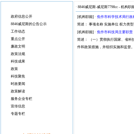
·
8846威尼斯-威尼斯7798cc
-
机构职
政府信息公开
[机构职能]
·
焦作市科学技术局行政
8846威尼斯的公告公示
简述： 事项名称 实施单位 权力类型
工作动态
[机构职能]
·
焦作市科技局主要职责
重点公开
简述： （一）贯彻执行国家、省科
廉政文明
件和政策措施，并组织实施和监督。
政策法规
科技成果
政策
科技聚焦
时政要闻
政策解读
服务企业专栏
宣传信息
专题专栏