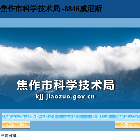
焦作市科学技术局 -8846威尼斯
8846威尼斯-威
政府信息公开
领导信息
政策法规
8846威尼斯
尼斯7798cc
公告公示
当前日期：