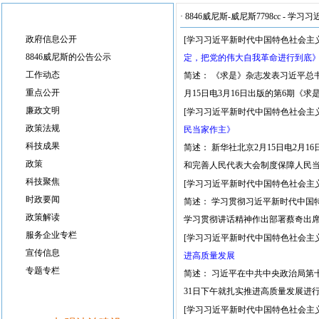
·
8846威尼斯-威尼斯7798cc
-
学习习
政府信息公开
[学习习近平新时代中国特色社会主
8846威尼斯的公告公示
定，把党的伟大自我革命进行到底
工作动态
简述： 《求是》杂志发表习近平总
重点公开
月15日电3月16日出版的第6期《
廉政文明
[学习习近平新时代中国特色社会主
政策法规
民当家作主》
科技成果
简述： 新华社北京2月15日电2
政策
和完善人民代表大会制度保障人民当家
科技聚焦
[学习习近平新时代中国特色社会主
时政要闻
简述： 学习贯彻习近平新时代中国
政策解读
学习贯彻讲话精神作出部署蔡奇出席
服务企业专栏
[学习习近平新时代中国特色社会主
宣传信息
进高质量发展
专题专栏
简述： 习近平在中共中央政治局第
31日下午就扎实推进高质量发展进
[学习习近平新时代中国特色社会主