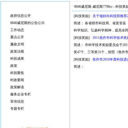
·
8846威尼斯-威尼斯7798cc
-
科技奖
政府信息公开
[科技奖励]
·
关于做好向科技部推荐2
8846威尼斯的公告公示
简述： 各省辖市科技局、省直管县
工作动态
科学知识、弘扬科学精神，提高全民
重点公开
[科技奖励]
·
2011焦作市科学技术
廉政文明
简述： 市科学技术奖励委员会于20
政策法规
奖47个、三等奖31个，按照《焦
科技成果
[科技奖励]
·
焦作市2010年度科技
政策
简述：
科技聚焦
时政要闻
政策解读
服务企业专栏
宣传信息
专题专栏