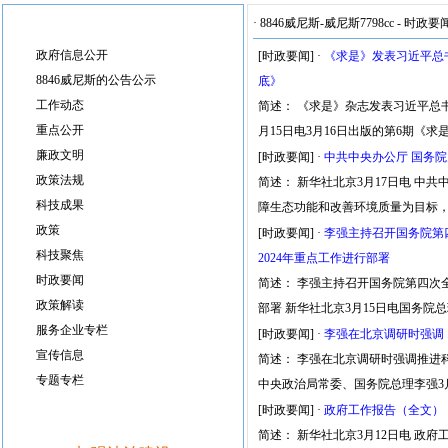
·
8846威尼斯-威尼斯7798cc
-
时政要
政府信息公开
[时政要闻]
·
《求是》发表习近平总
8846威尼斯的公告公示
底》
工作动态
简述： 《求是》杂志发表习近平总
重点公开
月15日电3月16日出版的第6期《
廉政文明
[时政要闻]
·
中共中央办公厅 国务
政策法规
简述： 新华社北京3月17日电 中
科技成果
障生态功能和改善环境质量为目标
政策
[时政要闻]
·
李强主持召开国务院第
科技聚焦
2024年重点工作进行部署
时政要闻
简述： 李强主持召开国务院第四次
政策解读
部署 新华社北京3月15日电国务院
服务企业专栏
[时政要闻]
·
李强在北京调研时强调
宣传信息
简述： 李强在北京调研时强调推进
专题专栏
中央政治局常委、国务院总理李强3
[时政要闻]
·
政府工作报告（全文）
简述： 新华社北京3月12日电 政