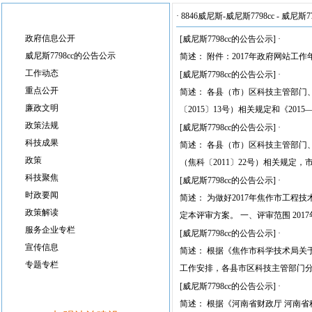
·
8846威尼斯-威尼斯7798cc
-
威尼斯7
政府信息公开
[威尼斯7798cc的公告公示]
·
威尼斯7798cc的公告公示
简述： 附件：2017年政府网站工作
工作动态
[威尼斯7798cc的公告公示]
·
重点公开
简述： 各县（市）区科技主管部门
廉政文明
〔2015〕13号）相关规定和《201
政策法规
[威尼斯7798cc的公告公示]
·
科技成果
简述： 各县（市）区科技主管部门
政策
（焦科〔2011〕22号）相关规定，
科技聚焦
[威尼斯7798cc的公告公示]
·
时政要闻
简述： 为做好2017年焦作市工程
政策解读
定本评审方案。 一、评审范围 20
服务企业专栏
[威尼斯7798cc的公告公示]
·
宣传信息
简述： 根据《焦作市科学技术局关
专题专栏
工作安排，各县市区科技主管部门
[威尼斯7798cc的公告公示]
·
简述： 根据《河南省财政厅 河南省