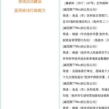
加强法治建设
（豫财科〔2017〕247号）文件
[威尼斯7798cc的公告公示]
·
提高依法行政能力
简述： 各县（市）区科技主管部门
定181项科技项目列入《焦作市二
[威尼斯7798cc的公告公示]
·
简述： 根据《中共焦作市委 焦作
励资金管理暂行办法》（焦政办〔20
[威尼斯7798cc的公告公示]
·
简述： 根据《焦作市人民政府关于公
作市科学技术进步奖单项奖金数额的请
[威尼斯7798cc的公告公示]
·
简述： 全国各医疗单位、团体及个
十九大报告提出“坚持中西医并重，
[威尼斯7798cc的公告公示]
·
简述： 各县（市）区科技局、市城
印发〈焦作市引进培育创新创业领军
[威尼斯7798cc的公告公示]
·
简述： 根据《焦作市科技计划项目管