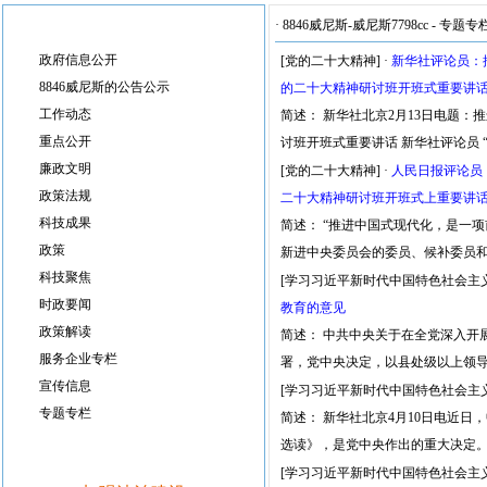
·
8846威尼斯-威尼斯7798cc
-
专题专
政府信息公开
[党的二十大精神]
·
新华社评论员：
8846威尼斯的公告公示
的二十大精神研讨班开班式重要讲
工作动态
简述： 新华社北京2月13日电题
重点公开
讨班开班式重要讲话 新华社评论员
廉政文明
[党的二十大精神]
·
人民日报评论员
政策法规
二十大精神研讨班开班式上重要讲
科技成果
简述： “推进中国式现代化，是一
政策
新进中央委员会的委员、候补委员
科技聚焦
[学习习近平新时代中国特色社会主
时政要闻
教育的意见
政策解读
简述： 中共中央关于在全党深入开展
服务企业专栏
署，党中央决定，以县处级以上领
宣传信息
[学习习近平新时代中国特色社会主
专题专栏
简述： 新华社北京4月10日电近
选读》，是党中央作出的重大决定
[学习习近平新时代中国特色社会主