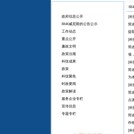
·
88
政府信息公开
[科
8846威尼斯的公告公示
简
工作动态
提取
重点公开
[科
廉政文明
简
政策法规
项
科技成果
[科
政策
简
科技聚焦
为
时政要闻
[科
政策解读
简
服务企业专栏
点
宣传信息
[科
专题专栏
简
作
[科