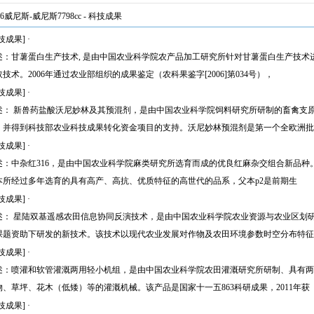
46威尼斯-威尼斯7798cc
-
科技成果
技成果]
·
述：甘薯蛋白生产技术, 是由中国农业科学院农产品加工研究所针对甘薯蛋白生产技
技术。2006年通过农业部组织的成果鉴定（农科果鉴字[2006]第034号），
技成果]
·
述： 新兽药盐酸沃尼妙林及其预混剂，是由中国农业科学院饲料研究所研制的畜禽支
，并得到科技部农业科技成果转化资金项目的支持。沃尼妙林预混剂是第一个全欧洲批
技成果]
·
述：中杂红316，是由中国农业科学院麻类研究所选育而成的优良红麻杂交组合新品种。
本所经过多年选育的具有高产、高抗、优质特征的高世代的品系，父本p2是前期生
技成果]
·
述： 星陆双基遥感农田信息协同反演技术，是由中国农业科学院农业资源与农业区划研究
课题资助下研发的新技术。该技术以现代农业发展对作物及农田环境参数时空分布特征
技成果]
·
述：喷灌和软管灌溉两用轻小机组，是由中国农业科学院农田灌溉研究所研制、具有两
物、草坪、花木（低矮）等的灌溉机械。该产品是国家十一五863科研成果，2011年获
技成果]
·