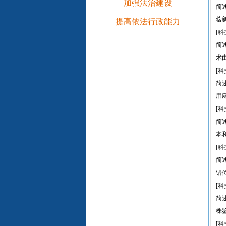
加强法治建设
简
蓿
提高依法行政能力
[科
简
术
[科
简
用
[科
简
本
[科
简
错
[科
简
株鉴
[科