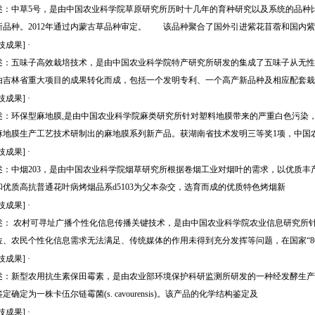
述：中草5号，是由中国农业科学院草原研究所历时十几年的育种研究以及系统的品种
新品种。2012年通过内蒙古草品种审定。 该品种聚合了国外引进紫花苜蓿和国内
技成果]
·
述：五味子高效栽培技术，是由中国农业科学院特产研究所研发的集成了五味子从无性
由吉林省重大项目的成果转化而成，包括一个发明专利、一个高产新品种及相应配套栽
技成果]
·
述：环保型麻地膜,是由中国农业科学院麻类研究所针对塑料地膜带来的严重白色污染
麻地膜生产工艺技术研制出的麻地膜系列新产品。获湖南省技术发明三等奖1项，中国
技成果]
·
述：中烟203，是由中国农业科学院烟草研究所根据卷烟工业对烟叶的需求，以优质丰产
和优质高抗普通花叶病烤烟品系d5103为父本杂交，选育而成的优质特色烤烟新
技成果]
·
述： 农村可寻址广播个性化信息传播关键技术，是由中国农业科学院农业信息研究所
位、农民个性化信息需求无法满足、传统媒体的作用未得到充分发挥等问题，在国家“86
技成果]
·
述：新型农用抗生素保田霉素，是由农业部环境保护科研监测所研发的一种经发酵生产
定确定为一株卡伍尔链霉菌(s. cavourensis)。该产品的化学结构鉴定及
技成果]
·