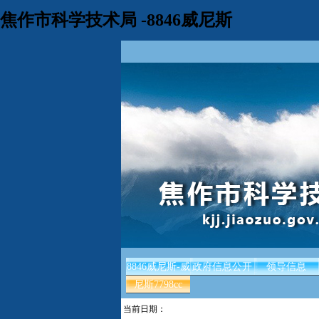
焦作市科学技术局 -8846威尼斯
8846威尼斯-威
政府信息公开
领导信息
尼斯7798cc
当前日期：