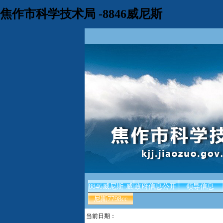
焦作市科学技术局 -8846威尼斯
8846威尼斯-威
政府信息公开
领导信息
尼斯7798cc
当前日期：