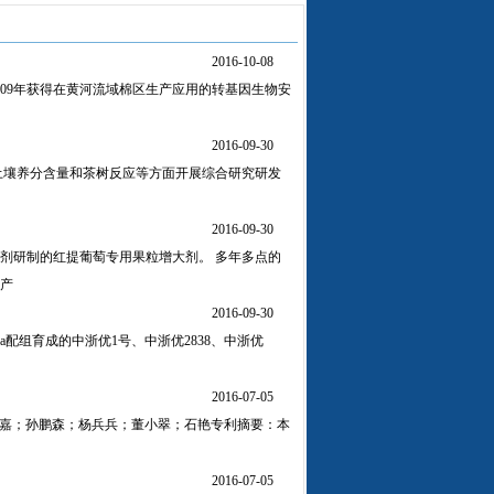
2016-10-08
009年获得在黄河流域棉区生产应用的转基因生物安
2016-09-30
土壤养分含量和茶树反应等方面开展综合研究研发
、
2016-09-30
剂研制的红提葡萄专用果粒增大剂。 多年多点的
该产
2016-09-30
组育成的中浙优1号、中浙优2838、中浙优
2016-07-05
峰；惠嘉；孙鹏森；杨兵兵；董小翠；石艳专利摘要：本
2016-07-05