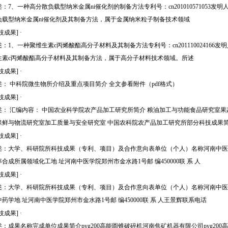
述：7、一种高分散负载型纳米金属ni催化剂的制备方法专利号：cn20101057105
负载型纳米金属ni催化剂及其制备方法，属于金属纳米粒子制备技术领域
技成果]
·
述：1、一种聚维生素c丙烯酸酯高分子材料及其制备方法专利号：cn20111002416
生素c丙烯酸酯高分子材料及其制备方法，属于高分子材料技术领域。所述
技成果]
·
述： 中科院微生物所介绍及重点项目简介 全文参看附件（pdf格式）
技成果]
·
述： 汇编内容： 中国农业科学院农产品加工研究所简介 粮油加工与功能食品研究室
保鲜与物流研究室加工质量与安全研究室 中国农科院农产品加工研究所部分科技成果
技成果]
·
述：大学、科研院所科技成果（专利、项目）及合作意向表单位（个人）名称河南中医学
率合成所属领域化工地 址河南中医学院郑州市金水路1号邮 编450000联 系 人
技成果]
·
述：大学、科研院所科技成果（专利、项目）及合作意向表单位（个人）名称河南中医
中药学地 址河南中医学院郑州市金水路1号邮 编450000联 系 人王景辉联系电话
技成果]
·
述：成果名称完成单位成果简介pyg200高能圆锥破碎机河南焦矿机器有限公司pyg2