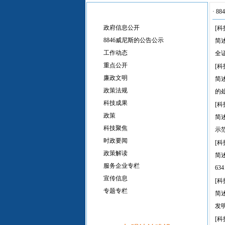
·
88
政府信息公开
[科
8846威尼斯的公告公示
简
工作动态
全
重点公开
[科
廉政文明
简
政策法规
的
科技成果
[科
政策
简
科技聚焦
示
时政要闻
[科
政策解读
简
服务企业专栏
6
宣传信息
[科
专题专栏
简
发
[科