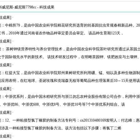
46威尼斯-威尼斯7798cc
-
科技成果
技成果]
·
述：中棉所79，是由中国农业科学院棉花研究所选育的转基因抗虫常规春棉新品种。2
证书，2010年通过河南省农作物品种审定委员会审定。 该品种生育期123天，
技成果]
·
述： 茶树钾镁营养特性与养分管理技术，是由中国农业科学院茶叶研究所通过从茶园
处于国际领先水平的新技术。 该技术研发过程中，在明晰茶园钾、镁肥效应与土壤钾
技成果]
·
述：红提大宝，是由中国农业科学院郑州果树研究所利用硼、锰、钼以及多种生物源制
范应用表明，在红地球、圣诞玫瑰和克瑞森无核等葡萄品种生理落果后10～15天使用
技成果]
·
述：中浙优系列，是由中国水稻研究所与浙江勿忘农种业股份有限公司合作，利用中浙a配
34、中浙优86、中浙优608、中浙优8号、中浙优10号等7个中浙优系列组合。该
技成果]
·
述：12、一种粘接型氯丁橡胶的制备方法专利号：cn201310480169发明人：付志
明涉及一种粘接型氯丁橡胶的制备方法。该方法包括以下步骤：将氯丁二烯
技成果]
·