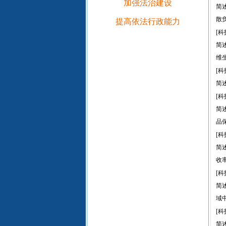
加强法治建设
简
散
提高依法行政能力
[科
简
维
[科
简
[科
简
品
[科
简
收
[科
简
域
[科
简