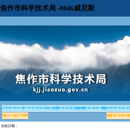
焦作市科学技术局 -8846威尼斯
8846威尼斯-威
政府信息公开
领导信息
政策法规
8846威尼斯
尼斯7798cc
公告公示
当前日期：