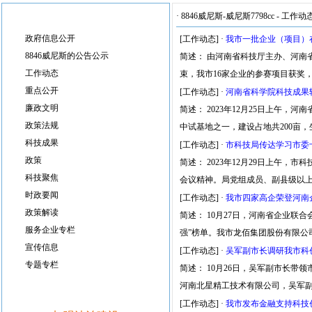
·
8846威尼斯-威尼斯7798cc
-
工作动
政府信息公开
[工作动态]
·
我市一批企业（项目）
8846威尼斯的公告公示
简述： 由河南省科技厅主办、河南
工作动态
束，我市16家企业的参赛项目获奖，
重点公开
[工作动态]
·
河南省科学院科技成果
廉政文明
简述： 2023年12月25日上午
政策法规
中试基地之一，建设占地共200亩
科技成果
[工作动态]
·
市科技局传达学习市委
政策
简述： 2023年12月29日上午
科技聚焦
会议精神。局党组成员、副县级以
时政要闻
[工作动态]
·
我市四家高企荣登河南企业
政策解读
简述： 10月27日，河南省企业联合会、
服务企业专栏
强”榜单。我市龙佰集团股份有限公
宣传信息
[工作动态]
·
吴军副市长调研我市科
专题专栏
简述： 10月26日，吴军副市长
河南北星精工技术有限公司，吴军
[工作动态]
·
我市发布金融支持科技