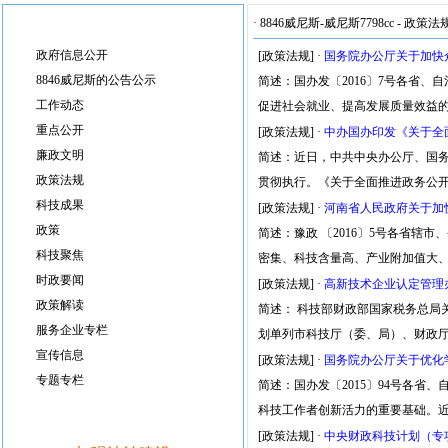
·
8846威尼斯-威尼斯7798cc
-
政策法
政府信息公开
[政策法规]
·
国务院办公厅关于加快
8846威尼斯的公告公示
简述：国办发〔2016〕7号各省
工作动态
促进社会就业、提高发展质量效益
重点公开
[政策法规]
·
中办国办印发《关于全
廉政文明
简述：近日，中共中央办公厅、国
政策法规
贯彻执行。《关于全面推进政务公
科技成果
[政策法规]
·
河南省人民政府关于加
政策
简述：豫政 〔2016〕5号各省辖
科技聚焦
密集、科技含量高、产业附加值大
时政要闻
[政策法规]
·
高新技术企业认定管理办
政策解读
简述： 科技部财政部国家税务总局关
服务企业专栏
划单列市科技厅（委、局）、财政厅
宣传信息
[政策法规]
·
国务院办公厅关于优化
专题专栏
简述：国办发〔2015〕94号各
科技工作者创新活力的重要基础。
[政策法规]
·
中央财政科技计划（专