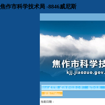
焦作市科学技术局 -8846威尼斯
8846威尼斯-威
政府信息公开
领导信息
尼斯7798cc
当前日期：