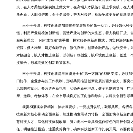
夫，在人才柔性政策实施上做文章，在高端人才队伍引进上求突破，在人
放创新，大胆引进来，勇于走出去，努力对接好，积极争取更多的创新资
王小平强调，科技创新是加快转型发展攻坚的第一动力，必须强化对接
链，利用产业链检验创新链，营造产业与创新的大生态，着力构建开放、
服务新理念，下好
“
放管服
”
先手棋，探索服务创新新模式，切实解决好服
资源，做大增量，建好金融平台，做优存量，创新金融产品，做强变量，
对接融合，以人才推进创新，以创新引领创业，以环境促进创新，创造一
接融合，形成高效的创新政策体系。
王小平强调，科技创新是早日跻身全省
“
第一方阵
”
的战略支撑，必须加
门协作、企业参与的工作机制，形成共同推进创新发展的强大合力。要突
风险防控意识。要营造创新氛围，弘扬创新树理念，健全机制树导向，广
摩、激励、考核体系，在全市形成良好的正向激励导向，以科技创新引领
就贯彻落实会议精神，徐衣显要求，一要提升认识，凝聚共识。各级各
技创新为核心带动全面创新，加速推动发展动力转换，全面加快创新焦作
育科技人才，深化科技体制改革，努力走出一条具有焦作特色的科技创新
任，明确推进措施，注重统筹协作，确保科技创新工作扎实开展。四要优