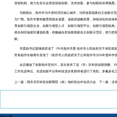
容错机制，努力在全社会营造鼓励创新、支持创新、参与创新的浓厚氛围
马刚指出，焦作作为中原经济区核心城市，与郑洛新国家自主创新示范
为广阔。焦作市要积极贯彻落实省委、省政府战略部署，持续深化科技体
育创新引领型企业、创新引领型人才、创新引领型平台、创新引领型机构
抓自创区辐射区遴选机遇，积极融合郑洛新国家自主创新示范区，努力把
献。
市委副书记姜继鼎宣读了《中共焦作市委 焦作市人民政府关于表彰奖
常务副市长杨青玖宣读了《焦作市人民政府关于公布焦作市
2016
年度科学
会议播放了创新焦作宣传片，首次发布了县（市）区科技创新指数、
10
工作先进单位、先进创新平台和科技进步奖获得者进行了表彰。多氟多化
上一篇：
我市召开科技创新暨院（校）地科技合作动员大会
下一篇：没
网站地图