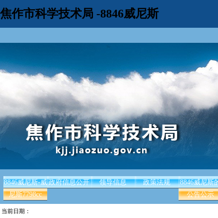
焦作市科学技术局 -8846威尼斯
8846威尼斯-威
政府信息公开
领导信息
政策法规
8846威尼斯
尼斯7798cc
公告公示
当前日期：