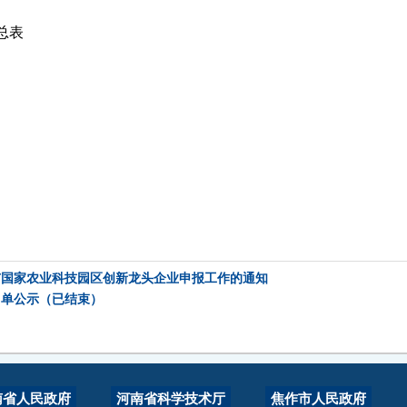
总表
作市国家农业科技园区创新龙头企业申报工作的通知
名单公示（已结束）
南省人民政府
河南省科学技术厅
焦作市人民政府