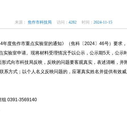
来源：
焦作市科技局
访问：
4282
时间：
2024-11-15
24
年度焦作市重点实验室的通知》（焦科〔
2024
〕
46
号）要求，
点实验室申请。现将材料受理情况予以公示，公示期
5
天，公示
面形式向市科技局反映，反映的问题要客观真实，表述清晰，并
的联系方式；以个人名义反映问题的，应署真实姓名并提供有效威尼
察组
0391-3569140
室