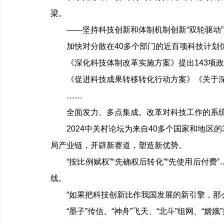
梁。
——坚持科技创新和体制机制创新“双轮驱动
加快对分散在
40
多个部门的近百项科技计划
《深化科技体制改革实施方案》提出
143
项政
《促进科技成果转移转化行动方案》《关于
……
全面发力、多点集成。改革对科技工作的系
2024中关村论坛为来自
40
多个国家和地区的
局产业链，开辟新赛道，塑造新优势。
“按比例赋权”“先确权后转化”“先使用后
线。
“如果把科技创新比作我国发展的新引擎，那
“墨子”传信、“神舟”飞天、“北斗”组网、“嫦娥