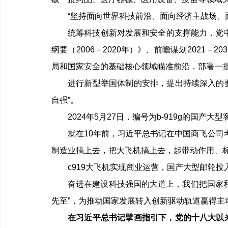
“坚持面向世界科技前沿、面向经济主战场、
统筹科技创新对发展和安全的支撑能力，党
纲要（
2006
－
2020
年）》、前瞻谋划
2021
－
203
局和国家安全的基础核心领域瞄准前沿，部署一
进行新型举国体制的安排，提出持续深入的要
自强”。
2024年
5
月
27
日，编号为
b-919g
的国产大型
就在
10
年前，习近平总书记在中国商飞公司
制造业搞上去，把大飞机搞上去，起带动作用、标
c919大飞机实现商业运营，国产大型邮轮
奋进在建设科技强国的大道上，我们把国家
先至”，为推动国家发展转入创新驱动轨道赢得主
在习近平总书记擘画指引下，党的十八大以