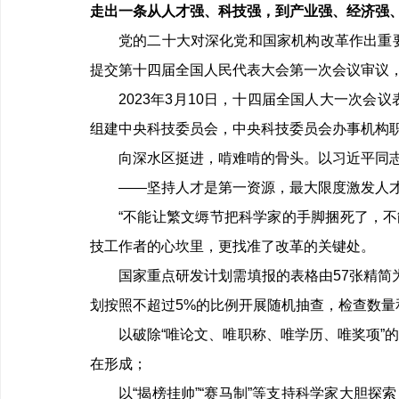
走出一条从人才强、科技强，到产业强、经济强
党的二十大对深化党和国家机构改革作出重
提交第十四届全国人民代表大会第一次会议审议
2023年
3
月
10
日，十四届全国人大一次会议
组建中央科技委员会，中央科技委员会办事机构
向深水区挺进，啃难啃的骨头。以习近平同
——坚持人才是第一资源，最大限度激发人
“不能让繁文缛节把科学家的手脚捆死了，不
技工作者的心坎里，更找准了改革的关键处。
国家重点研发计划需填报的表格由
57
张精简
划按照不超过
5%
的比例开展随机抽查，检查数量
以破除“唯论文、唯职称、唯学历、唯奖项”的
在形成；
以“揭榜挂帅”“赛马制”等支持科学家大胆