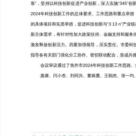
靠”，坚持以科技创新促进产业创新，深入实施“
345
”创
2024
年科技创新工作的总体要求、工作思路和重点举措
的具体项目和实质举措，促进科技创新与“
3 13 n
”产业
新主体需求，有针对性加大政策扶持、金融支持和服务
激发释放创新活力。四要加强领导，压实责任。市委科
指导各有关部门强化分工协作、密切联动配合，形成共
会议审议通过了焦作市
2024
年科技创新工作思路、
惠康、闫小杏、刘同兴、董炳麓、王朝杰、张一均