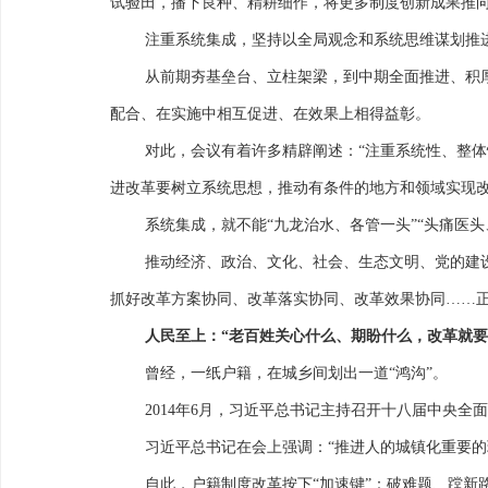
试验田，播下良种、精耕细作，将更多制度创新成果推
注重系统集成，坚持以全局观念和系统思维谋划推
从前期夯基垒台、立柱架梁，到中期全面推进、积
配合、在实施中相互促进、在效果上相得益彰。
对此，会议有着许多精辟阐述：“注重系统性、整体
进改革要树立系统思想，推动有条件的地方和领域实现改
系统集成，就不能“九龙治水、各管一头”“头痛医
推动经济、政治、文化、社会、生态文明、党的建
抓好改革方案协同、改革落实协同、改革效果协同……正
人民至上：“老百姓关心什么、期盼什么，改革就要
曾经，一纸户籍，在城乡间划出一道“鸿沟”。
2014年6月，习近平总书记主持召开十八届中央
习近平总书记在会上强调：“推进人的城镇化重要
自此，户籍制度改革按下“加速键”：破难题、蹚新路