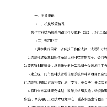
一、
主要职能
（一）机构设置情况
焦作市科技局机关内设
10
个职能科（室），
2
个二级
（二）部门职责
1.
贯彻执行国家、省科技工作的法律、法规和方
2.
统筹推进版主创新体系建设和科技体制改革。会同
决策咨询制度建设，承担推进科技军民融合发展相关工
3.
建立统一的市级科技管理信息系统和科研项目资金
门统筹管理市级财政科技计划（专项、基金等）并监督
4.
拟订全市基础研究规划、政策并组织实施，组织协
实施，牵头组织工程技术研究中心、重点实验室等创新