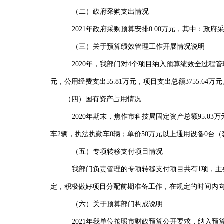
（二）政府采购支出情况
2021
年政府采购预算安排
0.00
万元，其中：
政府
（三）关于预算绩效管理工作开展情况说明
2020
年，我部门对
4
个项目纳入预算绩效全过程管
元，公用经费支出
55.81
万元，项目支出总额
3755.64
万元
（四）国有资产占用情况
2020
年期末，焦作市科技局固定资产总额
95.03
万
车
2
辆，执法执勤车
0
辆；
单价
50
万元以上通用设备
0
台（
（五）专项转移支付项目情况
我部门负责管理的专项转移支付项目共有
1
项，主
定，积极做好项目分配前期准备工作，在规定的时间内
（六）关于预算部门构成说明
2021
年我单位按照市财政预算公开要求，纳入预