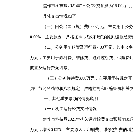
焦作市科技局
2021
年“三公”经费预算为
16.00
万元
具体支出情况如下：
（一）
因公出国（境）费
6.00
万元。主要用于公
0.00%
，主要原因：
严格按照“只减不增”的原则编报经费
（二）
公务用车购置及运行费
7.00
万
元。其中公
万元
，主要用于
燃料费、维修费、过路过桥费、保险费
购置及运行费
无增减
。
（三）
公务接待费
3.00
万元，主要用于
按规定开
厉行节约的精神和八项规定，严格控制和压缩经费相关
十、其他重要事项的情况说明
（一）机关运行经费支出情况
焦作市科技局
2021
年机关运行经费支出预算
44.81
万元，
增长
6.03%
，主要原因：印刷费、维修
(
护
)
费的增