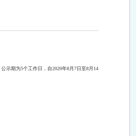
，公示期为
5
个工作日，自
2020
年
8
月
7
日至
8
月
14