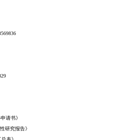
3569836
829
心申请书》
行性研究报告》
汇总表》