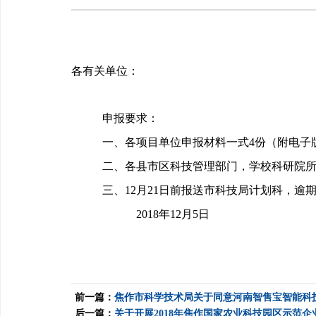
各有关单位：
申报要求：
一、
各项目单位申报材料一式
4
份（附电子
二、
各县市区科技管理部门，学校科研院
三、
12
月
21
日前报送市科技局计划科，逾
2018
年
12
月
5
日
前一篇：
焦作市科学技术局关于同意河南智售宝智能科
后一篇：
关于开展2018年焦作国家农业科技园区示范