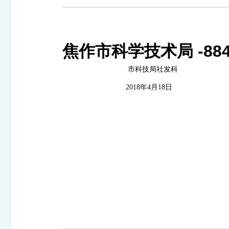
焦作市科学技术局 -88
市科技局社发科
2018
年4
月18
日