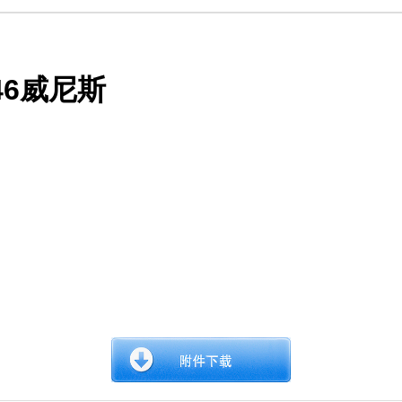
46威尼斯