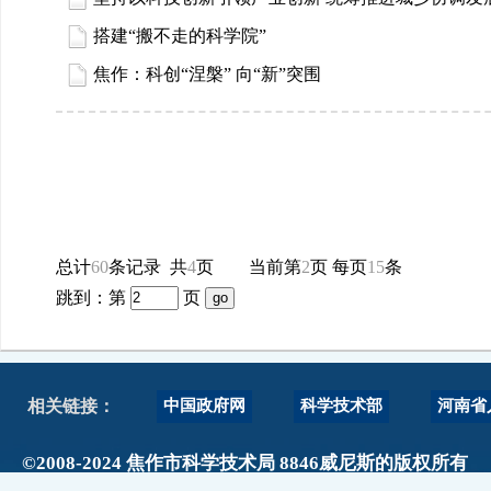
搭建“搬不走的科学院”
焦作：科创“涅槃” 向“新”突围
总计
60
条记录 共
4
页 当前第
2
页 每页
15
条
跳到：第
页
中国政府网
科学技术部
河南省
相关链接：
©2008-2024 焦作市科学技术局 8846威尼斯的版权所有