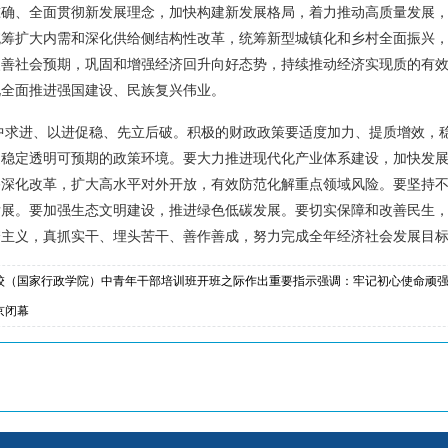
准确、全面贯彻新发展理念，加快构建新发展格局，着力推动高质量发展
统筹扩大内需和深化供给侧结构性改革，统筹新型城镇化和乡村全面振兴
改善社会预期，巩固和增强经济回升向好态势，持续推动经济实现质的有
化全面推进强国建设、民族复兴伟业。
中求进、以进促稳、先立后破。积极的财政政策要适度加力、提质增效，
造稳定透明可预期的政策环境。要大力推进现代化产业体系建设，加快发
深化改革，扩大高水平对外开放，有效防范化解重点领域风险。要坚持不
发展。要加强生态文明建设，推进绿色低碳发展。要切实保障和改善民生
僚主义，真抓实干、埋头苦干、善作善成，努力完成全年经济社会发展目
党校（国家行政学院）中青年干部培训班开班之际作出重要指示强调：牢记初心使命顽
京闭幕