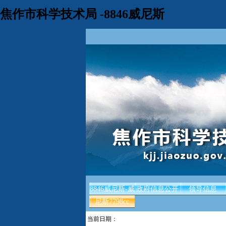
焦作市科学技术局 -8846威尼斯
8846威尼斯-威
政府信息公开
领导信息
尼斯7798cc
当前日期：