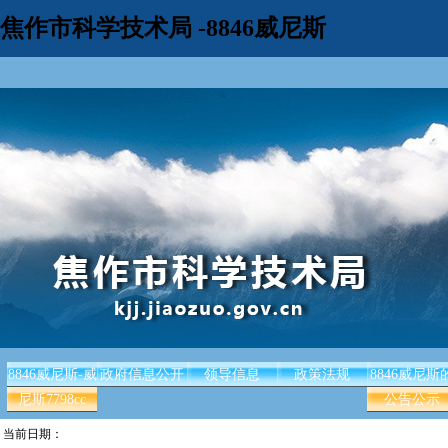
焦作市科学技术局 -8846威尼斯
8846威尼斯-威
政府信息公开
领导信息
政策法规
8846威尼斯
尼斯7798cc
公告公示
当前日期：