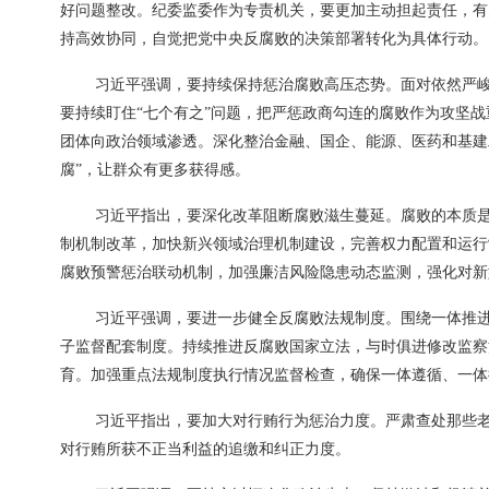
好问题整改。纪委监委作为专责机关，要更加主动担起责任，有
持高效协同，自觉把党中央反腐败的决策部署转化为具体行动。
习近平强调，要持续保持惩治腐败高压态势。面对依然严
要持续盯住“七个有之”问题，把严惩政商勾连的腐败作为攻坚
团体向政治领域渗透。深化整治金融、国企、能源、医药和基建
腐”，让群众有更多获得感。
习近平指出，要深化改革阻断腐败滋生蔓延。腐败的本质
制机制改革，加快新兴领域治理机制建设，完善权力配置和运行
腐败预警惩治联动机制，加强廉洁风险隐患动态监测，强化对新
习近平强调，要进一步健全反腐败法规制度。围绕一体推进
子监督配套制度。持续推进反腐败国家立法，与时俱进修改监察
育。加强重点法规制度执行情况监督检查，确保一体遵循、一体
习近平指出，要加大对行贿行为惩治力度。严肃查处那些
对行贿所获不正当利益的追缴和纠正力度。