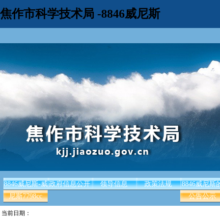
焦作市科学技术局 -8846威尼斯
8846威尼斯-威
政府信息公开
领导信息
政策法规
8846威尼斯
尼斯7798cc
公告公示
当前日期：