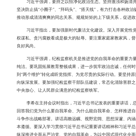
习近平强调，要持之以恒净化政治生态。坚持激浊和扬清并
坚决防止搞“小圈子”、“拜码头”、“搭天线”，有力打击各种
推动形成清清爽爽的同志关系、规规矩矩的上下级关系，促进政
习近平指出，要加强新时代廉洁文化建设。深入开展党性
权谋私、贪污腐败看成是极大的耻辱。要注重家庭家教家风，督
良好风尚。
习近平强调，纪检监察机关是推进党的自我革命的重要力
纯洁。要巩固拓展教育整顿成果，进一步筑牢政治忠诚，任何时候
到“两个维护”转化成听党指挥、为党尽责的实际行动。要坚持
向纵深发展。要加强纪检监察干部队伍建设，常态化清除害群之
中央放心、让人民群众满意的纪检监察铁军。
李希在主持会议时指出，习近平总书记发表的重要讲话，
回答我们党为什么要自我革命、为什么能自我革命、怎样推进自
斗争作出战略部署。讲话高瞻远瞩、视野宏阔、思想深邃、内涵
本遵循。要深入学习贯彻习近平总书记重要讲话精神和习近平总书
纵深推进全面从严治党、党的自我革命，为以中国式现代化全面