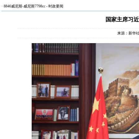
·
8846威尼斯-威尼斯7798cc
-
时政要闻
国家主席习近
来源：新华