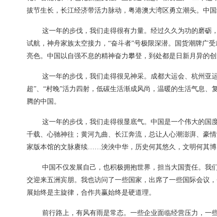
拔节生长，长江经济带活力脉动，粤港澳大湾区勇立潮头。中国
这一年的步伐，我们走得很有力量。经过久久为功的磨砺，
试航，神舟家族太空接力，“奋斗者”号极限深潜。国货潮牌广
亮色。中国以自强不息的精神奋力攀登，到处都是日新月异的创
这一年的步伐，我们走得很见神采。成都大运会、杭州亚运
超”、“村晚”活力四射，低碳生活渐成风尚，温暖的生活气息
腾的中国。
这一年的步伐，我们走得很显底气。中国是一个伟大的国
千载、心驰神往；黄河九曲、长江奔流，总让人心潮澎湃、豪情
家版本馆的文脉赓续……泱泱中华，历史何其悠久，文明何其博
中国不仅发展自己，也积极拥抱世界，担当大国责任。我们
交迎来五洲宾朋。我也访问了一些国家，出席了一些国际会议，
展始终是主旋律，合作共赢始终是硬道理。
前行路上，有风有雨是常态。一些企业面临经营压力，一