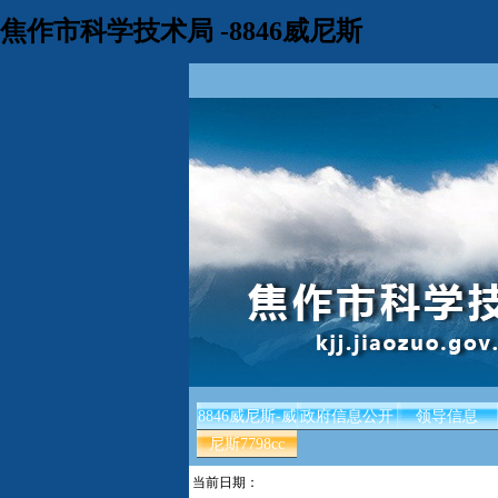
焦作市科学技术局 -8846威尼斯
8846威尼斯-威
政府信息公开
领导信息
尼斯7798cc
当前日期：