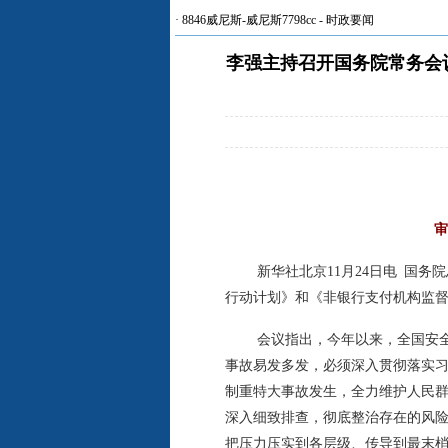
·
8846威尼斯-威尼斯7798cc
-
时政要闻
李强主持召开国务院常务会
审
新华社北京11月24日电 国
行动计划》和《非银行支付机构监
会议指出，今年以来，全国安
事故易发多发，必须深入贯彻落实
制重特大事故发生，全力维护人民
深入细致排查，彻底整治存在的风
把压力压实到各层级、传导到最末