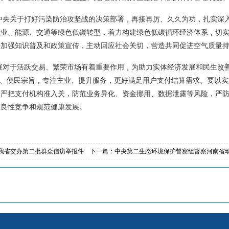
中央关于打好污染防治攻坚战的决策部署，再接再厉、久久为功，扎实深
产业、能源、交通等绿色低碳转型，着力构建绿色低碳循环经济体系，切
步加强知识普及和政策宣传，主动回应社会关切，营造共同促进空气质量
展对于活跃交易、繁荣市场有着重要作用，为助力实体经济发展和民生改
额、便民宗旨，专注主业、提升服务，更好满足用户支付结算需求。要以
，严把支付机构准入关，防范业务异化、资金挪用、数据泄露等风险，严
业良性竞争和规范健康发展。
向我省交办第二批群众信访举报件
下一篇：
中央第二生态环境保护督察组督察河南省