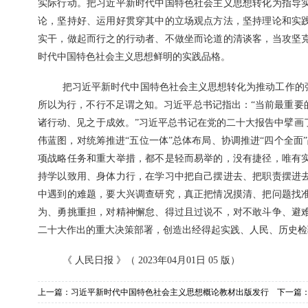
实际行动。把习近平新时代中国特色社会主义思想转化为指导
论，坚持好、运用好贯穿其中的立场观点方法，坚持理论和实
实干，做起而行之的行动者、不做坐而论道的清谈客，当攻坚
时代中国特色社会主义思想鲜明的实践品格。
把习近平新时代中国特色社会主义思想转化为推动工作的
所以为行，不行不足谓之知。习近平总书记指出：“当前最重要
诸行动、见之于成效。”习近平总书记在党的二十大报告中擘画
伟蓝图，对统筹推进“五位一体”总体布局、协调推进“四个全面
项战略任务和重大举措，都不是轻而易举的，没有捷径，唯有
持学以致用、身体力行，在学习中把自己摆进去、把职责摆进
中遇到的难题，要大兴调查研究，真正把情况摸清、把问题找
为、勇挑重担，对精神懈怠、得过且过说不，对不敢斗争、避
二十大作出的重大决策部署，创造出经得起实践、人民、历史检
《 人民日报 》（ 2023年04月01日 05 版）
上一篇：
习近平新时代中国特色社会主义思想概论教材出版发行
下一篇