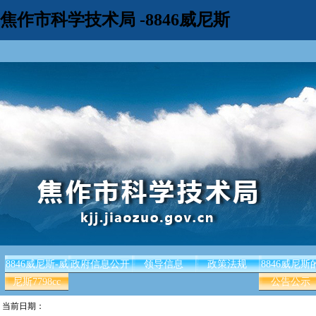
焦作市科学技术局 -8846威尼斯
8846威尼斯-威
政府信息公开
领导信息
政策法规
8846威尼斯
尼斯7798cc
公告公示
当前日期：