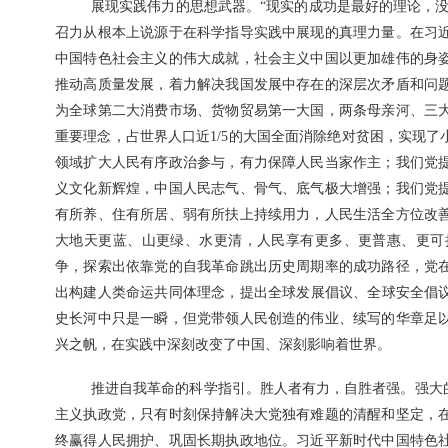
展现实践伟力的思想武器。“现实的成功是最好的理论，
召力从根本上说源于在科学指导实践中展现的真理力量。在习
中国特色社会主义的伟大成就，社会主义中国以更加雄伟的身
推动高质量发展，着力解决我国发展中存在的深层次矛盾和问
为全球第二大消费市场、货物贸易第一大国，两条母亲河、三
重要理念，占世界人口近1/5的大国全面消除绝对贫困，实现
领域扩大人民有序政治参与，有力保障人民当家作主；我们党
义文化新辉煌，中国人民志气、骨气、底气极大增强；我们党
有所养、住有所居、弱有所扶上持续用力，人民生活全方位改
大地天更蓝、山更绿、水更清，人民享有更多、更普惠、更可
争，探索出依靠党的自我革命跳出历史周期率的成功路径，党
出构建人类命运共同体理念，提出全球发展倡议、全球安全倡
史长河中只是一瞬，但党带领人民创造的伟业、续写的华章足
兴之帆，在实践中深刻改变了中国、深刻影响着世界。
推进自我革命的科学指引。胜人者有力，自胜者强。强大
主义执政党，只有时刻保持解决大党独有难题的清醒和坚定，
终赢得人民拥护、巩固长期执政地位。习近平新时代中国特色