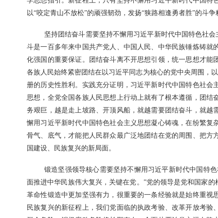
学思想指引。新征程上，只有坚持不懈用习近平新时代中国特
以“咬定青山不放松”的顽强韧劲，发扬“狭路相逢勇者胜”的斗
坚持团结奋斗需要坚持不懈用习近平新时代中国特色社会
斗是一百多年来中国共产党人、中国人民、中华民族锤炼铸就
化强国的重要保证。团结奋斗离不开思想引领，统一思想才能
各族人民始终紧密团结在以习近平同志为核心的党中央周围，以“
册的历史性胜利。实践充分证明，习近平新时代中国特色社会
思想，全党全国各族人民思想上行动上就有了根本遵循，团结
务艰巨，越是走上坡路、开顶风船，就越需要团结奋斗，就越
懈用习近平新时代中国特色社会主义思想凝心铸魂，在纷繁复
骨气、底气，才能把人民群众最广泛地团结在党的周围、把方
国建设、民族复兴的新局面。
锻造坚强领导核心需要坚持不懈用习近平新时代中国特色
面推进中华民族伟大复兴，关键在党。”党的领导是党和国家的
革命性锻造中更加坚强有力，很重要的一条经验就是始终重视
民族复兴的新征程上，我们党面临的执政考验、改革开放考验