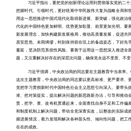
习近平指出，要把党的创新理论运用到贯彻落实党的二十
把握时代、引领时代，更好统筹中华民族伟大复兴战略全局和
用这一思想推进中国式现代化取得新进展、新突破，强化政治
代化的中国特色更加鲜明、优势更加彰显、前景更加光明。要
新发展理念，加快构建新发展格局，推动高质量发展，促进共
居安思危、未雨绸缪，时刻保持箭在弦上的备战姿态，下好先
蔓延，坚决防范系统性风险。要善于运用这一思想深入推进全
题，又注重解决好存在的深层次问题，确保党永远不变质、不变
习近平强调，中央政治局的同志要在主题教育中当表率。
这次主题教育，中央政治局的同志要以更高标准、更严要求、
党把学习贯彻新时代中国特色社会主义思想引向深入。要带头
准、把对策提实，提出解决问题的新思路新办法，引导和推动
责，把学、查、改有机贯通起来，全面查找自身不足和工作偏
和制度机制上解决问题，带动全党深查实改，以整改的实际成
握进展情况，着力发现和解决各种苗头性、倾向性问题，把工
在在的成效。