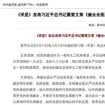
·
8846威尼斯-威尼斯7798cc
-
时政要闻
《求是》发表习近平总书记重要文章《健全全面
来源：新华
《求是》杂志发表习近平总书记重要文章《健全
新华社北京6月15日电 6月16日出版的第12期《求是
文章强调，把党的建设作为一项伟大工程来推进，并且始
兴党强国的一大法宝。党的十八大以来，我们把全面从严治党作
全一系列制度规范，推动党的建设这项伟大工程不断深化发展，
文章指出，构建全面从严治党体系是一项具有全局性、开创
建设理论创新、实践创新、制度创新，在构建全面从严治党体系
党的基础性建设，提出和坚持新时代党的组织路线，以作风建设
贯穿党的各项建设，开展史无前例的反腐败斗争，成功走出一条
认真地对待自身建设，如此高度自觉地以科学的态度、体系化的