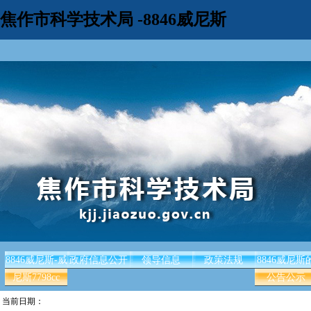
焦作市科学技术局 -8846威尼斯
8846威尼斯-威
政府信息公开
领导信息
政策法规
8846威尼斯
尼斯7798cc
公告公示
当前日期：