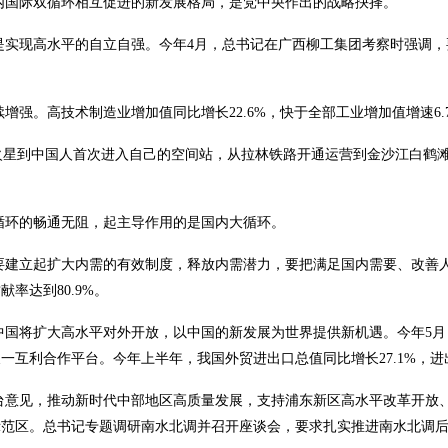
内国际双循环相互促进的新发展格局，是党中央作出的战略抉择。
是实现高水平的自立自强。今年4月，总书记在广西柳工集团考察时强调，
增强。高技术制造业增加值同比增长22.6%，快于全部工业增加值增速6.
陆火星到中国人首次进入自己的空间站，从拉林铁路开通运营到金沙江白鹤
循环的畅通无阻，起主导作用的是国内大循环。
要建立起扩大内需的有效制度，释放内需潜力，要把满足国内需要、改善
率达到80.9%。
中国将扩大高水平对外开放，以中国的新发展为世界提供新机遇。今年5月
一互利合作平台。今年上半年，我国外贸进出口总值同比增长27.1%，
台意见，推动新时代中部地区高质量发展，支持浦东新区高水平改革开放
示范区。总书记专题调研南水北调并召开座谈会，要求扎实推进南水北调