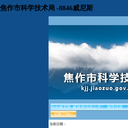
焦作市科学技术局 -8846威尼斯
8846威尼斯-威
政府信息公开
领导信息
尼斯7798cc
当前日期：