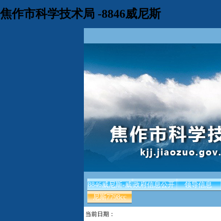
焦作市科学技术局 -8846威尼斯
8846威尼斯-威
政府信息公开
领导信息
尼斯7798cc
当前日期：