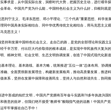
持实事求是，从中国实际出发，洞察时代大势，把握历史主动，进行艰辛
社会革命。中国共产党为什么能，中国特色社会主义为什么好，归根到底
克思列宁主义、毛泽东思想、邓小平理论、“三个代表”重要思想、科学发
原理同中国具体实际相结合、同中华优秀传统文化相结合，用马克思主义
纪马克思主义！
须坚持和发展中国特色社会主义。走自己的路，是党的全部理论和实践立
历经千辛万苦、付出巨大代价取得的根本成就，是实现中华民族伟大复兴
文明、精神文明、社会文明、生态文明协调发展，创造了中国式现代化新
基本理论、基本路线、基本方略，统筹推进“五位一体”总体布局、协调推
、准确、全面贯彻新发展理念，构建新发展格局，推动高质量发展，推进
价值体系，坚持在发展中保障和改善民生，坚持人与自然和谐共生，协同
史演进中形成的灿烂文明，中国共产党拥有百年奋斗实践和70多年执政兴
和善意的批评，但我们绝不接受“教师爷”般颐指气使的说教！中国共产
命运牢牢掌握在自己手中！