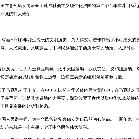
，正在意气风发向着全面建成社会主义现代化强国的第二个百年奋斗目标
共产党的伟大光荣！
有着5000多年源远流长的文明历史，为人类文明进步作出了不可磨灭的贡
蒙辱、人民蒙难、文明蒙尘，中华民族遭受了前所未有的劫难。从那时起
奋起反抗，仁人志士奔走呐喊，太平天国运动、戊戌变法、义和团运动、
迫切需要新的思想引领救亡运动，迫切需要新的组织凝聚革命力量。
来了马克思列宁主义。在中国人民和中华民族的伟大觉醒中，在马克思列
生了共产党，这是开天辟地的大事变，深刻改变了近代以后中华民族发展
变了世界发展的趋势和格局。
中国人民谋幸福、为中华民族谋复兴确立为自己的初心使命。一百年来，
归结起来就是一个主题：实现中华民族伟大复兴。