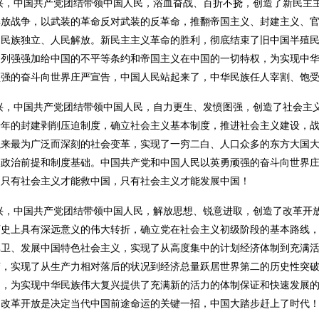
兴，中国共产党团结带领中国人民，浴血奋战、百折不挠，创造了新民主
解放战争，以武装的革命反对武装的反革命，推翻帝国主义、封建主义、
了民族独立、人民解放。新民主主义革命的胜利，彻底结束了旧中国半殖
了列强强加给中国的不平等条约和帝国主义在中国的一切特权，为实现中
顽强的奋斗向世界庄严宣告，中国人民站起来了，中华民族任人宰割、饱
兴，中国共产党团结带领中国人民，自力更生、发愤图强，创造了社会主
千年的封建剥削压迫制度，确立社会主义基本制度，推进社会主义建设，
以来最为广泛而深刻的社会变革，实现了一穷二白、人口众多的东方大国
本政治前提和制度基础。中国共产党和中国人民以英勇顽强的奋斗向世界
，只有社会主义才能救中国，只有社会主义才能发展中国！
兴，中国共产党团结带领中国人民，解放思想、锐意进取，创造了改革开
历史上具有深远意义的伟大转折，确立党在社会主义初级阶段的基本路线
捍卫、发展中国特色社会主义，实现了从高度集中的计划经济体制到充满
变，实现了从生产力相对落后的状况到经济总量跃居世界第二的历史性突
越，为实现中华民族伟大复兴提供了充满新的活力的体制保证和快速发展
，改革开放是决定当代中国前途命运的关键一招，中国大踏步赶上了时代