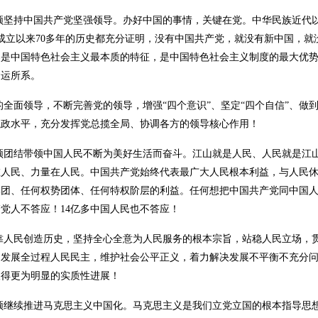
须坚持中国共产党坚强领导。办好中国的事情，关键在党。中华民族近代以
国成立以来70多年的历史都充分证明，没有中国共产党，就没有新中国，
导是中国特色社会主义最本质的特征，是中国特色社会主义制度的最大优
命运所系。
全面领导，不断完善党的领导，增强“四个意识”、坚定“四个自信”、做到“
执政水平，充分发挥党总揽全局、协调各方的领导核心作用！
须团结带领中国人民不断为美好生活而奋斗。江山就是人民、人民就是江
在人民、力量在人民。中国共产党始终代表最广大人民根本利益，与人民
集团、任何权势团体、任何特权阶层的利益。任何想把中国共产党同中国
产党人不答应！14亿多中国人民也不答应！
靠人民创造历史，坚持全心全意为人民服务的根本宗旨，站稳人民立场，
，发展全过程人民民主，维护社会公平正义，着力解决发展不平衡不充分
取得更为明显的实质性进展！
须继续推进马克思主义中国化。马克思主义是我们立党立国的根本指导思