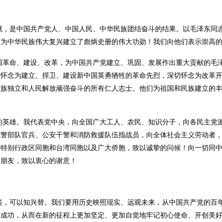
就，是中国共产党人、中国人民、中华民族团结奋斗的结果。以毛泽东同
，为中华民族伟大复兴建立了彪炳史册的伟大功勋！我们向他们表示崇高
国革命、建设、改革，为中国共产党建立、巩固、发展作出重大贡献的毛
切怀念为建立、捍卫、建设新中国英勇牺牲的革命先烈，深切怀念为改革
民族独立和人民解放顽强奋斗的所有仁人志士。他们为祖国和民族建立的
的英雄。我代表党中央，向全国广大工人、农民、知识分子，向各民主党
武警部队官兵、公安干警和消防救援队伍指战员，向全体社会主义劳动者
门特别行政区同胞和台湾同胞以及广大侨胞，致以诚挚的问候！向一切同
和朋友，致以衷心的谢意！
鉴，可以知兴替。我们要用历史映照现实、远观未来，从中国共产党的百
续成功，从而在新的征程上更加坚定、更加自觉地牢记初心使命、开创美