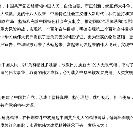
兴，中国共产党团结带领中国人民，自信自强、守正创新，统揽伟大斗争
大成就。党的十八大以来，中国特色社会主义进入新时代，我们坚持和加
”战略布局，坚持和完善中国特色社会主义制度、推进国家治理体系和治理
列重大风险挑战，实现第一个百年奋斗目标，明确实现第二个百年奋斗目
现中华民族伟大复兴提供了更为完善的制度保证、更为坚实的物质基础、
庄严宣告，中华民族迎来了从站起来、富起来到强起来的伟大飞跃，实现
领中国人民，以“为有牺牲多壮志，敢教日月换新天”的大无畏气概，书写
创造的伟大事业、取得的伟大成就，必将载入中华民族发展史册、人类文
们创建了中国共产党，形成了坚持真理、坚守理想，践行初心、担当使命
国共产党的精神之源。
大建党精神，在长期奋斗中构建起中国共产党人的精神谱系，锤炼出鲜明
、赓续红色血脉，永远把伟大建党精神继承下去、发扬光大！