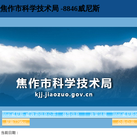
焦作市科学技术局 -8846威尼斯
8846威尼斯-威
政府信息公开
领导信息
政策法规
8846威尼斯
尼斯7798cc
公告公示
当前日期：