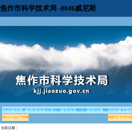
焦作市科学技术局 -8846威尼斯
8846威尼斯-威
政府信息公开
领导信息
政策法规
8846威尼斯
尼斯7798cc
公告公示
当前日期：