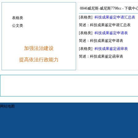
·
8846威尼斯-威尼斯7798cc
-
下载中
[表格类]
·
科技成果鉴定申请汇总表
表格类
简述：科技成果鉴定申请汇总表
公文类
[表格类]
·
科技成果鉴定申请表
简述：科技成果鉴定申请表
加强法治建设
[表格类]
·
科技成果鉴定函审表
简述：科技成果鉴定函审表
提高依法行政能力
网站地图