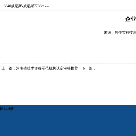
·
8846威尼斯-威尼斯7798cc
- -
企业
来源：焦作市科技
上一篇：
河南省技术转移示范机构认定审核推荐
下一篇：
网站地图