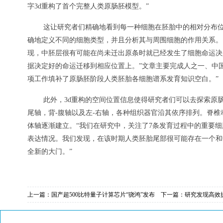
字3d重构了首个完整人类原肠胚模型。”
这让研究者们精确地看到每一种细胞在胚胎中的相对分布位
确地定义不同的细胞类型，并且分析其与周围细胞的作用关系。
现，中胚层很有可能在尚未迁出原条时就已经发生了细胞命运决
据决定好的命运迁移到相应位置上。”文章主要完成人之一、中
项工作填补了原肠胚阶段人类胚胎各细胞谱系发育知识空白。”
此外，3d重构的空间位置信息使得研究者们可以去探索原
尾轴，背-腹轴以及左-右轴，各种组织器官沿其依序排列。脊
体轴逐渐建立。“我们在研究中，关注了7条发育过程中的重要
表达情况。我们发现，在该时期人类胚胎尾部很可能存在一个和
全新的大门。”
上一篇：
国产超500比特量子计算芯片“骁鸿”发布
下一篇：
研究发现高效