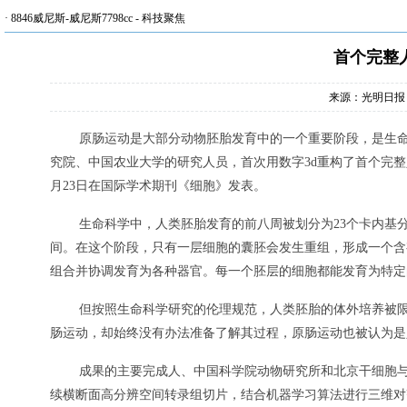
·
8846威尼斯-威尼斯7798cc
-
科技聚焦
首个完整
来源：光明日报
原肠运动是大部分动物胚胎发育中的一个重要阶段，是生
究院、中国农业大学的研究人员，首次用数字3d重构了首个完
月23日在国际学术期刊《细胞》发表。
生命科学中，人类胚胎发育的前八周被划分为23个卡内基分期（c
间。在这个阶段，只有一层细胞的囊胚会发生重组，形成一个含
组合并协调发育为各种器官。每一个胚层的细胞都能发育为特定
但按照生命科学研究的伦理规范，人类胚胎的体外培养被限
肠运动，却始终没有办法准备了解其过程，原肠运动也被认为是
成果的主要完成人、中国科学院动物研究所和北京干细胞与
续横断面高分辨空间转录组切片，结合机器学习算法进行三维对