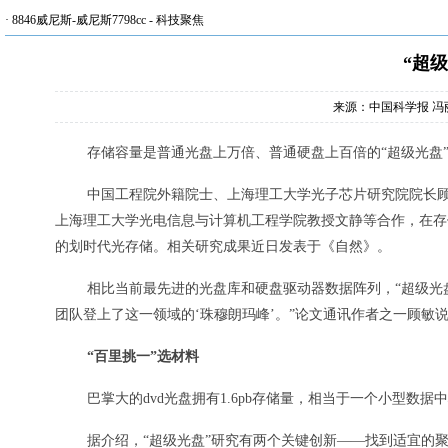
·
8846威尼斯-威尼斯7798cc
-
科技聚焦
“超
来源：中国科学报 冯
存储容量是普通光盘上万倍、普通硬盘上百倍的“超级光盘
中国工程院外籍院士、上海理工大学光子芯片研究院院长
上海理工大学光电信息与计算机工程学院教授文静等合作，在存
的划时代光存储。相关研究成果近日发表于《自然》。
相比当前最先进的光盘库和硬盘驱动器数据阵列，“超级光
团队登上了这一领域的‘珠穆朗玛峰’。”论文通讯作者之一顾敏
“百里挑一”选材料
巴掌大的dvd光盘拥有1.6pb存储量，相当于一个小型数
据介绍，“超级光盘”研究有两个关键创新——找到适宜的