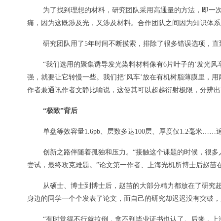
为了找到理想的材料，研究团队采用高通量的方法，即一次
痛，因为这既涉及光，又涉及材料。合作团队之间因为知识体系
研究团队用了5年时间不断摸索，排除了很多错误选项，直到
“我们选用的聚集诱导发光染料材料像有6片叶子的‘发光风
强，就要让它转慢一些。我们把‘风车’放在有机树脂薄膜里，
作者兼通讯作者文静比喻说，这使其可以超越衍射极限，分辨出
“极致”背后
单盘等效容量1.6pb、层数多达100层、厚度仅1.2毫
创新之路伴随着孤独和压力。“接触这个课题的时候，很多
尝试，最终攻克难题。”论文第一作者、上海光机所博士后赵苗
从硕士、博士到博士后，赵苗的大部分精力都放在了研究
身边的同学一个个发表了论文，而自己的研究却迟迟没有突破，
“有时觉得不行就拉倒，拿不到毕业证书也认了。后来，上