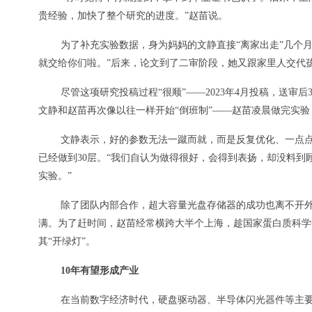
贵经验，加快了整个研究的进度。”赵苗说。
为了补充实验数据，身为妈妈的文静直接“离家出走”几个月
就交给你们啦。”后来，论文到了二审阶段，她又跟家里人交代孩
尽管这项研究投稿过程“很顺”——2023年4月投稿，送
文静和赵苗再次像以往一样开始“倒班制”——赵苗凌晨做完实
文静表示，好的参数无法一蹴而就，而是反复优化、一点点
已经做到30层。“我们自认为做得很好，会得到表扬，却没料到
实验。”
除了团队内部合作，超大容量光盘存储器的成功也离不开
满。为了赶时间，赵苗经常横跨大半个上海，趁国家蛋白质科学
其“开绿灯”。
10年有望形成产业
在当前数字经济时代，硬盘驱动器、半导体闪光器件等主