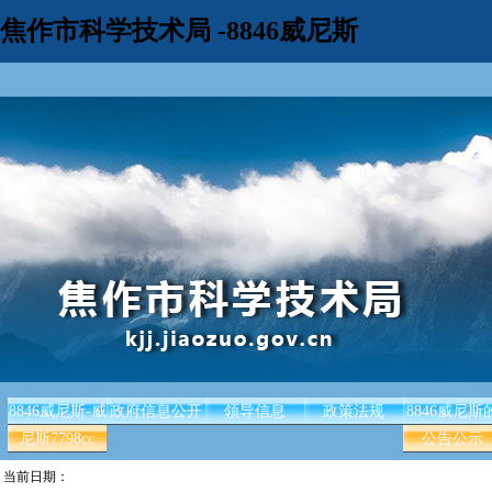
焦作市科学技术局 -8846威尼斯
8846威尼斯-威
政府信息公开
领导信息
政策法规
8846威尼斯
尼斯7798cc
公告公示
当前日期：