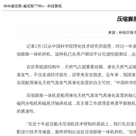
·
8846威尼斯-威尼斯7798cc
-
科技聚焦
压缩膨
来源：科技日报 
记者2月1日从中国科学院理化技术研究所获悉，经过一年
缩膨胀一体机样机。该样机已在用户测试平台完成性能测试，达
在世界能源结构中，天然气占据重要份额。液化天然气运输
蒸发气，不仅造成经济损失，还带来安全隐患。近年来，我国液
实现船用液化天然气蒸发气再液化装置的自主可控。”中国科学
压缩膨胀一体机是船用液化天然气蒸发气再液化装置的核
磁同步电机和磁悬浮轴承组成，其主要工作原理是将透平膨胀机
的紧凑性。
“在近十年超流氦冷压缩机技术研制的基础上，我们先后攻
配设计技术等难题，最终研制出这款压缩膨胀一体机样机。”伍