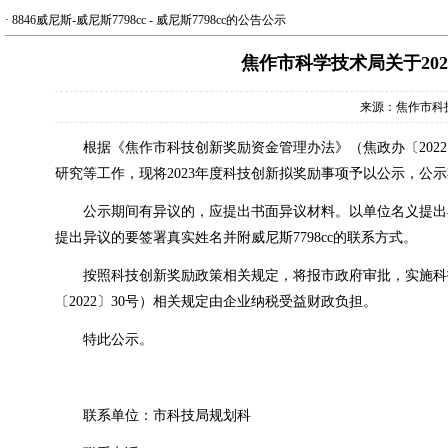
·
8846威尼斯-威尼斯7798cc
-
威尼斯7798cc的公告公示
焦作市科学技术局关于20
来源：焦作市科
根据《焦作市科技创新奖励资金管理办法》（焦政办〔
2022
研究等工作，现将
2023
年度科技创新拟奖励事项予以公示，公示
公示期间有异议的，应提出书面异议材料。以单位名义提出
提出异议的要签署真实姓名并附威尼斯7798cc的联系方式。
按照科技创新奖励政策相关规定，将报市政府审批，实施科
〔
2022
〕
30
号）相关规定由企业纳税受益财政负担。
特此公示。
联系单位：市科技局规划科