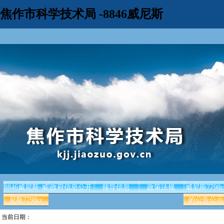
焦作市科学技术局 -8846威尼斯
8846威尼斯-威
政府信息公开
领导信息
政策法规
威尼斯7798c
尼斯7798cc
的公告公示
当前日期：