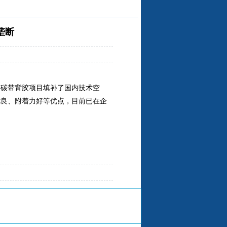
垄断
印碳带背胶项目填补了国内技术空
优良、附着力好等优点，目前已在企