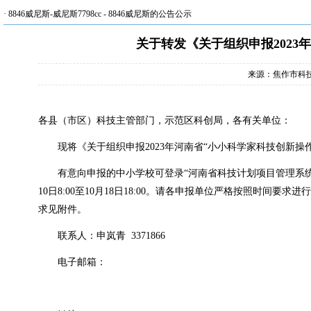
·
8846威尼斯-威尼斯7798cc
-
8846威尼斯的公告公示
关于转发《关于组织申报2023
来源：焦作市科
各县（市区）科技主管部门，示范区科创局，各有关单位：
现将《关于组织申报
2023
年河南省
“
小小科学家科技创新操
有意向申报的中小学校可登录“河南省科技计划项目管理系
10
日
8:00
至
10
月
18
日
18:00
。请各申报单位严格按照时间要求进行
求见附件。
联系人：申岚青
3371866
电子邮箱：