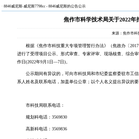
·
8846威尼斯-威尼斯7798cc
-
8846威尼斯的公告公示
焦作市科学技术局关于2022
来源：焦作市科
根据《焦作市科技重大专项管理暂行办法》（焦政办〔
2017
进行了受理项目公示、形式审查、专家评审、现场核查、综合审
作日
(2022
年
9
月
1
日
—7
日
)
。
公示期间有异议的，可向市科技局和市纪委监察委驻市工信
系人姓名及联系电话，加盖单位公章；以个人名义提出异议的要签
市科技局联系电话：
规划科电话：
3569830
高新科电话：
3569836