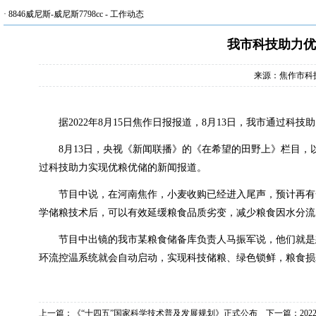
·
8846威尼斯-威尼斯7798cc
-
工作动态
我市科技助力优
来源：焦作市科
据
2022
年
8
月
15
日焦作日报报道，
8
月
13
日，我市通过科技助
8
月
13
日，央视《新闻联播》的《在希望的田野上》栏目，
过科技助力实现优粮优储的新闻报道。
节目中说，在河南焦作，小麦收购已经进入尾声，预计再有
学储粮技术后，可以有效延缓粮食品质劣变，减少粮食因水分流
节目中出镜的我市某粮食储备库负责人马振军说，他们就是
环流控温系统就会自动启动，实现科技储粮、绿色锁鲜，粮食损
上一篇：
《“十四五”国家科学技术普及发展规划》正式公布
下一篇：
20