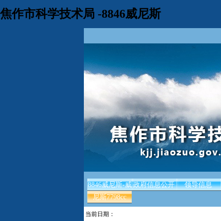
焦作市科学技术局 -8846威尼斯
8846威尼斯-威
政府信息公开
领导信息
尼斯7798cc
当前日期：