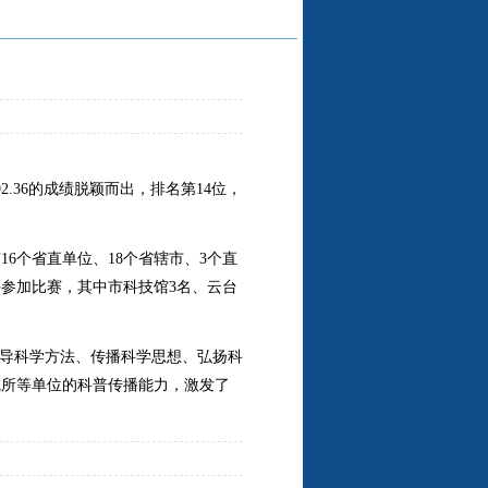
92.36
的成绩脱颖而出，排名第
14
位，
有
16
个省直单位、
18
个省辖市、
3
个直
手参加比赛，其中市科技馆
3
名、云台
倡导科学方法、传播科学思想、弘扬科
院所等单位的科普传播能力，激发了