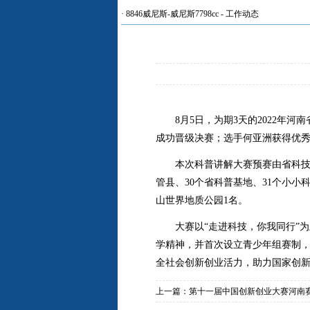
·
8846威尼斯-威尼斯7798cc
-
工作动态
8
月
5
日，为期
3
天的
2022
年河南
成功晋级决赛；选手何亚洲获得优
本次科普讲解大赛预赛由省科
管县、
30
个省科普基地、
31
个小小
山世界地质公园
1
名。
大赛以“走进科技，你我同行”
学精神，并首次设立青少年组赛制
全社会创新创业活力，助力国家创
上一篇：
第十一届中国创新创业大赛河南