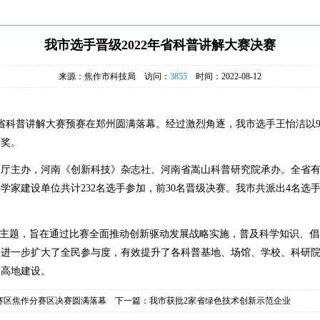
我市选手晋级2022年省科普讲解大赛决赛
来源：焦作市科技局 访问：
3855
时间：2022-08-12
省科普讲解大赛预赛在郑州圆满落幕。经过激烈角逐，我市选手王怡洁以
秀奖。
技厅主办，河南《创新科技》杂志社、河南省嵩山科普研究院承办。全省
科学家建设单位共计
232
名选手参加，前
30
名晋级决赛。我市共派出
4
名选
为主题，旨在通过比赛全面推动创新驱动发展战略实施，普及科学知识、
，进一步扩大了全民参与度，有效提升了各科普基地、场馆、学校、科研
新高地建设。
赛区焦作分赛区决赛圆满落幕
下一篇：
我市获批2家省绿色技术创新示范企业