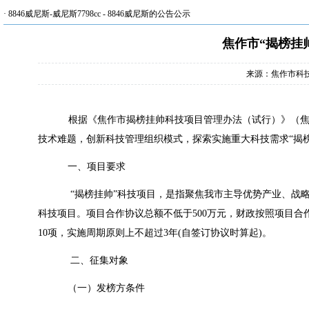
·
8846威尼斯-威尼斯7798cc
-
8846威尼斯的公告公示
焦作市“揭榜挂
来源：焦作市科
根据《
焦作市揭榜挂帅科技项目管理办法（试行）
》
（
技术难题
，创新科技管理组织模式，探索实施重大科技需求
“
揭
一、项目要求
“
揭榜挂帅
”
科技项目，是指聚焦我市主导优势产业、战
科技项目。
项目合作协议总额不低于
500
万元，财政
按照项目合
10
项，实施周期原则上不超过
3
年
(
自签订协议时算起
)
。
二、
征集对象
（一）发榜方条件