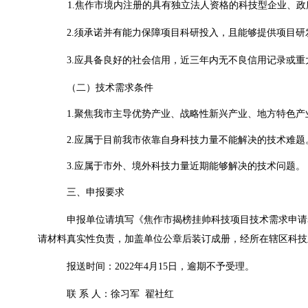
1.
焦作市境内注册的具有独立法人资格的科技型企业、
政
2.
须承诺并有能力保障项目科研投入，且能够提供项目研
3.
应具备良好的社会信用，近三年内无不良信用记录或重
（二）
技术需求条件
1.
聚焦我市主导优势产业、战略性新兴产业、地方特色产
2.
应属于目前我市依靠自身科技力量不能解决的技术难题
3.
应属于市外、境外科技力量近期能够解决的技术问题。
三、申报要求
申报单位请填写《焦作市揭榜挂帅科技项目技术需求申请
请材料真实性负责，加盖单位公章后装订成册，经所在辖区科技
报送时间：
2022
年
4
月
15
日，逾期不予受理。
联 系 人：徐习军
翟社红