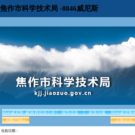
焦作市科学技术局 -8846威尼斯
8846威尼斯-威
政府信息公开
领导信息
政策法规
8846威尼斯
尼斯7798cc
公告公示
当前日期：