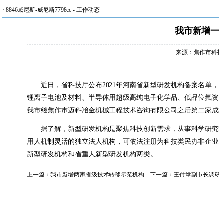
·
8846威尼斯-威尼斯7798cc
-
工作动态
我市新增一
来源：焦作市科
近日，省科技厅公布
2021
年河南省新型研发机构备案名单，
锂离子电池及材料、半导体用超级高纯电子化学品、低品位氟资
我市继焦作市迈科冶金机械工程技术咨询有限公司之后第二家成
据了解，新型研发机构是聚焦科技创新需求，从事科学研究
用人机制灵活的独立法人机构，可依法注册为科技类民办非企业
新型研发机构和省重大新型研发机构两类。
上一篇：
我市新增两家省级技术转移示范机构
下一篇：
王付举副市长调