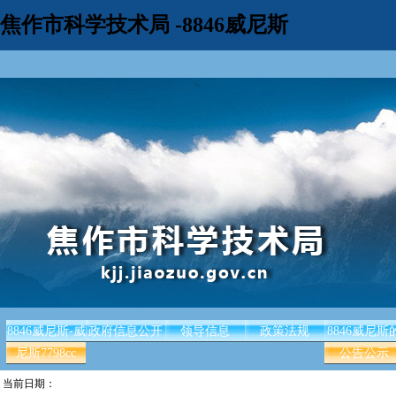
焦作市科学技术局 -8846威尼斯
8846威尼斯-威
政府信息公开
领导信息
政策法规
8846威尼斯
尼斯7798cc
公告公示
当前日期：