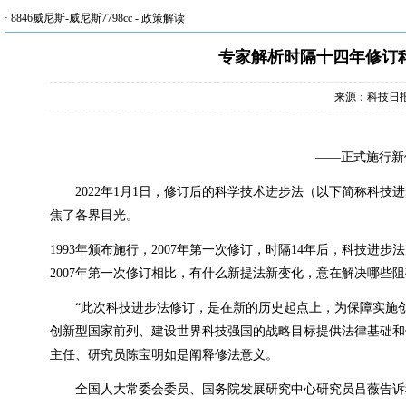
·
8846威尼斯-威尼斯7798cc
-
政策解读
专家解析时隔十四年修订
来源：科技日
——正式施行新
2022
年
1
月
1
日，修订后的科学技术进步法（以下简称科技进
焦了各界目光。
1993
年颁布施行，
2007
年第一次修订，时隔
14
年后，科技进步法
2007
年第一次修订相比，有什么新提法新变化，意在解决哪些阻
“此次科技进步法修订，是在新的历史起点上，为保障实施创
创新型国家前列、建设世界科技强国的战略目标提供法律基础和
主任、研究员陈宝明如是阐释修法意义。
全国人大常委会委员、国务院发展研究中心研究员吕薇告诉科