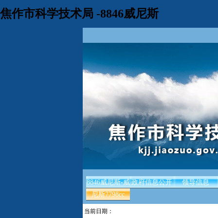
焦作市科学技术局 -8846威尼斯
8846威尼斯-威
政府信息公开
领导信息
尼斯7798cc
当前日期：